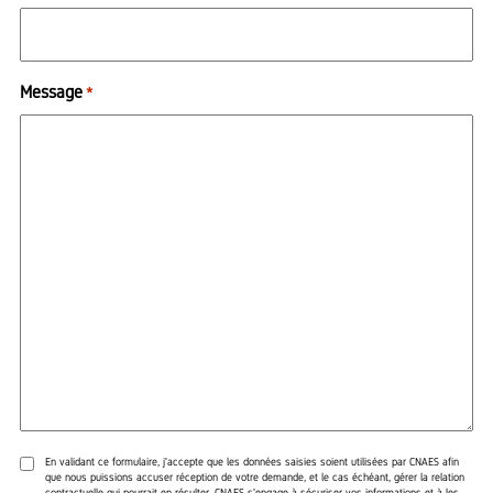
Message
*
En validant ce formulaire, j'accepte que les données saisies soient utilisées par CNAES afin
que nous puissions accuser réception de votre demande, et le cas échéant, gérer la relation
contractuelle qui pourrait en résulter. CNAES s'engage à sécuriser vos informations et à les