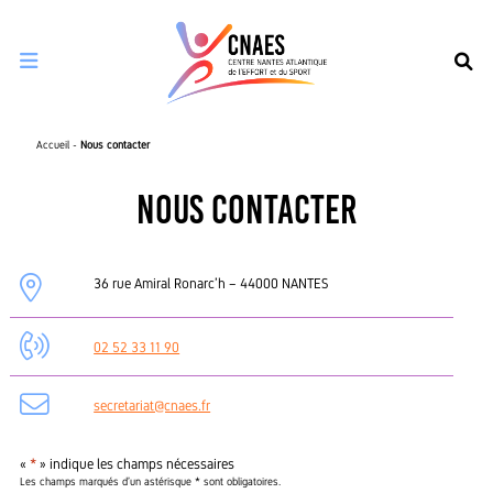
Ouvrir le menu de navigation mobile
Accueil
-
Nous contacter
Nous contacter
36 rue Amiral Ronarc’h – 44000 NANTES
02 52 33 11 90
secretariat@cnaes.fr
«
*
» indique les champs nécessaires
Les champs marqués d’un astérisque * sont obligatoires.